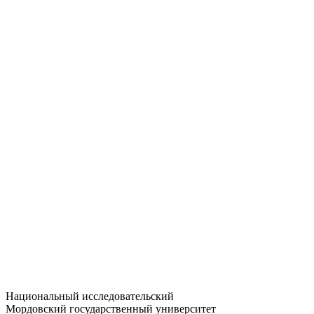
Статистика приёма
Большевистская ул., 68/1
dep-general@adm.mrsu.ru
+7 (8342) 24-37-32
Приёмная комиссия
Полежаева ул., 44
entrance-exam@adm.mrsu.ru
+7 (800) 222-13-77
© 1998–2026 МГУ им. Н.П. ОГАРЁВА
При использовании материалов сайта ссылка на источник
обязательна
Национальный исследовательский
Мордовский государственный университет