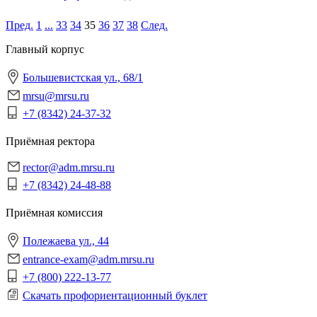
Пред.
1
...
33
34
35
36
37
38
След.
Главный корпус
Большевистская ул., 68/1
mrsu@mrsu.ru
+7 (8342) 24-37-32
Приёмная ректора
rector@adm.mrsu.ru
+7 (8342) 24-48-88
Приёмная комиссия
Полежаева ул., 44
entrance-exam@adm.mrsu.ru
+7 (800) 222-13-77
Скачать профориентационный буклет