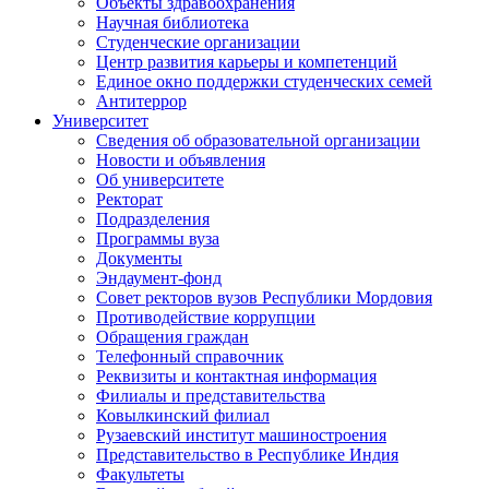
Объекты здравоохранения
Научная библиотека
Студенческие организации
Центр развития карьеры и компетенций
Единое окно поддержки студенческих семей
Антитеррор
Университет
Сведения об образовательной организации
Новости и объявления
Об университете
Ректорат
Подразделения
Программы вуза
Документы
Эндаумент-фонд
Совет ректоров вузов Республики Мордовия
Противодействие коррупции
Обращения граждан
Телефонный справочник
Реквизиты и контактная информация
Филиалы и представительства
Ковылкинский филиал
Рузаевский институт машиностроения
Представительство в Республике Индия
Факультеты