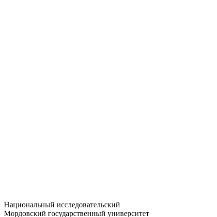
Статистика приёма
Большевистская ул., 68/1
dep-general@adm.mrsu.ru
+7 (8342) 24-37-32
Приёмная комиссия
Полежаева ул., 44
entrance-exam@adm.mrsu.ru
+7 (800) 222-13-77
© 1998–2026 МГУ им. Н.П. ОГАРЁВА
При использовании материалов сайта ссылка на источник
обязательна
Национальный исследовательский
Мордовский государственный университет