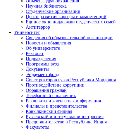
Объекты здравоохранения
Научная библиотека
Студенческие организации
Центр развития карьеры и компетенций
Единое окно поддержки студенческих семей
Антитеррор
Университет
Сведения об образовательной организации
Новости и объявления
Об университете
Ректорат
Подразделения
Программы вуза
Документы
Эндаумент-фонд
Совет ректоров вузов Республики Мордовия
Противодействие коррупции
Обращения граждан
Телефонный справочник
Реквизиты и контактная информация
Филиалы и представительства
Ковылкинский филиал
Рузаевский институт машиностроения
Представительство в Республике Индия
Факультеты