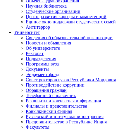
Объекты здравоохранения
Научная библиотека
Студенческие организации
Центр развития карьеры и компетенций
Единое окно поддержки студенческих семей
Антитеррор
Университет
Сведения об образовательной организации
Новости и объявления
Об университете
Ректорат
Подразделения
Программы вуза
Документы
Эндаумент-фонд
Совет ректоров вузов Республики Мордовия
Противодействие коррупции
Обращения граждан
Телефонный справочник
Реквизиты и контактная информация
Филиалы и представительства
Ковылкинский филиал
Рузаевский институт машиностроения
Представительство в Республике Индия
Факультеты