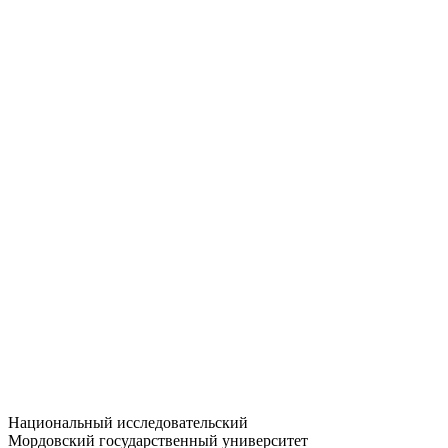
Статистика приёма
Большевистская ул., 68/1
dep-general@adm.mrsu.ru
+7 (8342) 24-37-32
Приёмная комиссия
Полежаева ул., 44
entrance-exam@adm.mrsu.ru
+7 (800) 222-13-77
© 1998–2026 МГУ им. Н.П. ОГАРЁВА
При использовании материалов сайта ссылка на источник
обязательна
Национальный исследовательский
Мордовский государственный университет