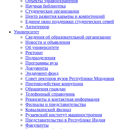
Объекты здравоохранения
Научная библиотека
Студенческие организации
Центр развития карьеры и компетенций
Единое окно поддержки студенческих семей
Антитеррор
Университет
Сведения об образовательной организации
Новости и объявления
Об университете
Ректорат
Подразделения
Программы вуза
Документы
Эндаумент-фонд
Совет ректоров вузов Республики Мордовия
Противодействие коррупции
Обращения граждан
Телефонный справочник
Реквизиты и контактная информация
Филиалы и представительства
Ковылкинский филиал
Рузаевский институт машиностроения
Представительство в Республике Индия
Факультеты