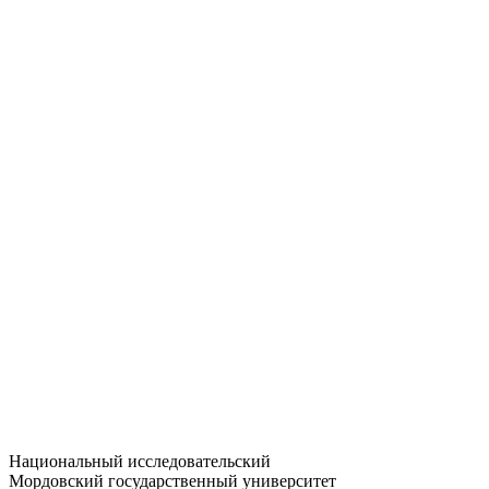
Статистика приёма
Большевистская ул., 68/1
dep-general@adm.mrsu.ru
+7 (8342) 24-37-32
Приёмная комиссия
Полежаева ул., 44
entrance-exam@adm.mrsu.ru
+7 (800) 222-13-77
© 1998–2026 МГУ им. Н.П. ОГАРЁВА
При использовании материалов сайта ссылка на источник
обязательна
Национальный исследовательский
Мордовский государственный университет