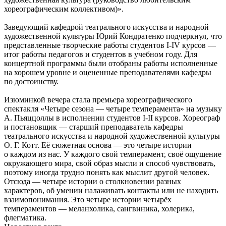
хореографическим коллективом)».
Заведующий кафедрой театрального искусства и народной
художественной культуры Юрий Кондратенко подчеркнул, что
представленные творческие работы студентов I-IV курсов —
итог работы педагогов и студентов в учебном году. Для
концертной программы были отобраны работы исполненные
на хорошем уровне и оцененные преподавателями кафедры
по достоинству.
Изюминкой вечера стала премьера хореографического
спектакля «Четыре сезона — четыре темперамента» на музыку
А. Пьяццоллы в исполнении студентов I-II курсов. Хореограф
и постановщик — старший преподаватель кафедры
театрального искусства и народной художественной культуры
О. Г. Котт. Её сюжетная основа — это четыре истории
о каждом из нас. У каждого свой темперамент, своё ощущение
окружающего мира, свой образ мысли и способ чувствовать,
поэтому иногда трудно понять как мыслит другой человек.
Отсюда — четыре истории о столкновении разных
характеров, об умении налаживать контакты или не находить
взаимопонимания. Это четыре истории четырёх
темпераментов — меланхолика, сангвиника, холерика,
флегматика.