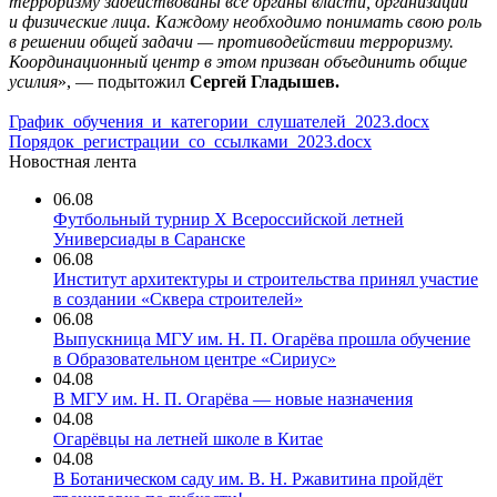
терроризму задействованы все органы власти, организации
и физические лица. Каждому необходимо понимать свою роль
в решении общей задачи — противодействии терроризму.
Координационный центр в этом призван объединить общие
усилия
», — подытожил
Сергей Гладышев.
График_обучения_и_категории_слушателей_2023.docx
Порядок_регистрации_со_ссылками_2023.docx
Новостная лента
06.08
Футбольный турнир X Всероссийской летней
Универсиады в Саранске
06.08
Институт архитектуры и строительства принял участие
в создании «Сквера строителей»
06.08
Выпускница МГУ им. Н. П. Огарёва прошла обучение
в Образовательном центре «Сириус»
04.08
В МГУ им. Н. П. Огарёва — новые назначения
04.08
Огарёвцы на летней школе в Китае
04.08
В Ботаническом саду им. В. Н. Ржавитина пройдёт