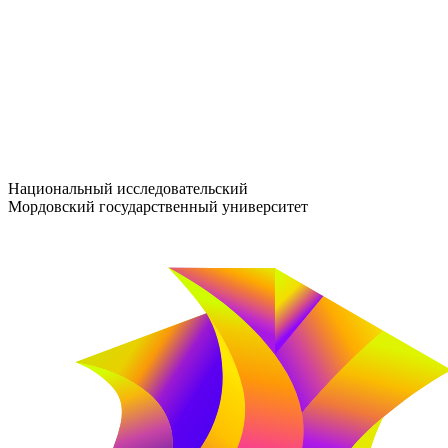
entrance-exam@adm.mrsu.ru
+7 (800) 222-13-77
© 1998–2026 МГУ им. Н.П. ОГАРЁВА
При использовании материалов сайта ссылка на источник обяз
Национальный исследовательский
Мордовский государственный университет