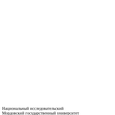
Статистика приёма
Большевистская ул., 68/1
dep-general@adm.mrsu.ru
+7 (8342) 24-37-32
Приёмная комиссия
Полежаева ул., 44
entrance-exam@adm.mrsu.ru
+7 (800) 222-13-77
© 1998–2026 МГУ им. Н.П. ОГАРЁВА
При использовании материалов сайта ссылка на источник
обязательна
Национальный исследовательский
Мордовский государственный университет