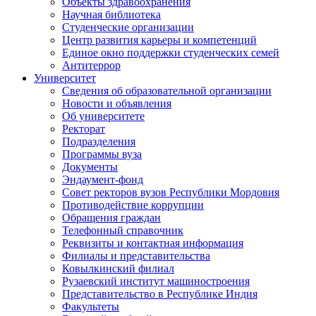
Объекты здравоохранения
Научная библиотека
Студенческие организации
Центр развития карьеры и компетенций
Единое окно поддержки студенческих семей
Антитеррор
Университет
Сведения об образовательной организации
Новости и объявления
Об университете
Ректорат
Подразделения
Программы вуза
Документы
Эндаумент-фонд
Совет ректоров вузов Республики Мордовия
Противодействие коррупции
Обращения граждан
Телефонный справочник
Реквизиты и контактная информация
Филиалы и представительства
Ковылкинский филиал
Рузаевский институт машиностроения
Представительство в Республике Индия
Факультеты