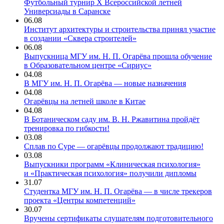
Футбольный турнир X Всероссийской летней
Универсиады в Саранске
06.08
Институт архитектуры и строительства принял участие
в создании «Сквера строителей»
06.08
Выпускница МГУ им. Н. П. Огарёва прошла обучение
в Образовательном центре «Сириус»
04.08
В МГУ им. Н. П. Огарёва — новые назначения
04.08
Огарёвцы на летней школе в Китае
04.08
В Ботаническом саду им. В. Н. Ржавитина пройдёт
тренировка по гибкости!
03.08
Сплав по Суре — огарёвцы продолжают традицию!
03.08
Выпускники программ «Клиническая психология»
и «Практическая психология» получили дипломы
31.07
Студентка МГУ им. Н. П. Огарёва — в числе трекеров
проекта «Центры компетенций»
30.07
Вручены сертификаты слушателям подготовительного