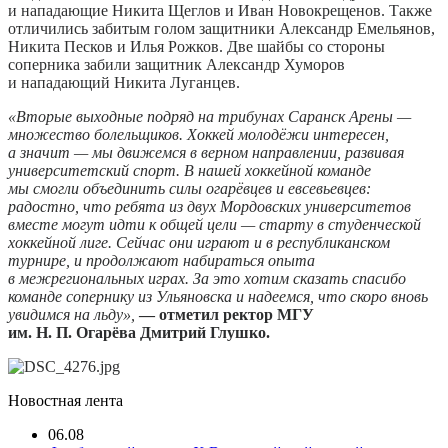
и нападающие Никита Щеглов и Иван Новокрещенов. Также
отличились забитым голом защитники Александр Емельянов,
Никита Песков и Илья Рожков. Две шайбы со стороны
соперника забили защитник Александр Хуморов
и нападающий Никита Луганцев.
«Вторые выходные подряд на трибунах Саранск Арены —
множество болельщиков. Хоккей молодёжи интересен,
а значит — мы движемся в верном направлении, развивая
университетский спорт. В нашей хоккейной команде
мы смогли объединить силы огарёвцев и евсевьевцев:
радостно, что ребята из двух Мордовских университетов
вместе могут идти к общей цели — старту в студенческой
хоккейной лиге. Сейчас они играют и в республиканском
турнире, и продолжают набираться опыта
в межрегиональных играх. За это хотим сказать спасибо
команде сопернику из Ульяновска и надеемся, что скоро вновь
увидимся на льду»,
— отметил ректор МГУ
им. Н. П. Огарёва Дмитрий Глушко.
Новостная лента
06.08