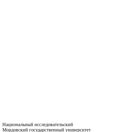
Статистика приёма
Большевистская ул., 68/1
dep-general@adm.mrsu.ru
+7 (8342) 24-37-32
Приёмная комиссия
Полежаева ул., 44
entrance-exam@adm.mrsu.ru
+7 (800) 222-13-77
© 1998–2026 МГУ им. Н.П. ОГАРЁВА
При использовании материалов сайта ссылка на источник
обязательна
Национальный исследовательский
Мордовский государственный университет