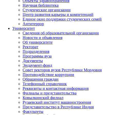
Объекты здравоохранения
Научная библиотека
Студенческие организации
Центр развития карьеры и компетенций
Единое окно поддержки студенческих семей
Антитеррор
Университет
Сведения об образовательной организации
Новости и объявления
Об университете
Ректорат
Подразделения
Программы вуза
Документы
Эндаумент-фонд
Совет ректоров вузов Республики Мордовия
Противодействие коррупции
Обращения граждан
Телефонный справочник
Реквизиты и контактная информация
Филиалы и представительства
Ковылкинский филиал
Рузаевский институт машиностроения
Представительство в Республике Индия
Факультеты