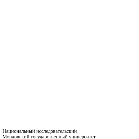
Статистика приёма
Большевистская ул., 68/1
dep-general@adm.mrsu.ru
+7 (8342) 24-37-32
Приёмная комиссия
Полежаева ул., 44
entrance-exam@adm.mrsu.ru
+7 (800) 222-13-77
© 1998–2026 МГУ им. Н.П. ОГАРЁВА
При использовании материалов сайта ссылка на источник
обязательна
Национальный исследовательский
Мордовский государственный университет