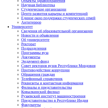
Объекты здравоохранения
Научная библиотека
Студенческие организации
Центр развития карьеры и компетенций
Единое окно поддержки студенческих семей
Антитеррор
Университет
Сведения об образовательной организации
Новости и объявления
Об университете
Ректорат
Подразделения
Программы вуза
Документы
Эндаумент-фонд
Совет ректоров вузов Республики Мордовия
Противодействие коррупции
Обращения граждан
Телефонный справочник
Реквизиты и контактная информация
Филиалы и представительства
Ковылкинский филиал
Рузаевский институт машиностроения
Представительство в Республике Индия
Факультеты