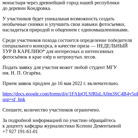
монастыря через древнейший город нашей республики
до деревни Кондровка.
У участников будет уникальная возможность создать
необычные снимки и улучшить свои навыки фотосъемки,
насладиться природой и общением с единомышленниками.
Среди участников похода состоится определение победителя
специального конкурса, в качестве приза — НЕДЕЛЬНЫЙ
ТУР В КАРЕЛИЮ* для интересных и интенсивных
фотосъёмок в крае озёр и нетронутых лесов.
Подать заявку для участия может любой студент МГУ
им. Н. П. Огарёва.
Прием заявок продлен до 16 мая 2022 г. включительно.
https://docs.google.com/forms/d/e/1FAIpQLSfRlsLA0m3SC4B4
usp=sf_link
Спешите, количество участников ограничено.
За подробной информацией по участию обращайтесь
к доценту кафедры журналистики Ксении Дементьевой
+7 927 191-61-01