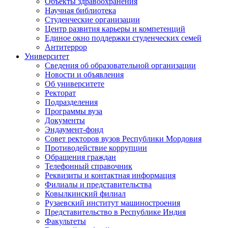
Объекты здравоохранения
Научная библиотека
Студенческие организации
Центр развития карьеры и компетенций
Единое окно поддержки студенческих семей
Антитеррор
Университет
Сведения об образовательной организации
Новости и объявления
Об университете
Ректорат
Подразделения
Программы вуза
Документы
Эндаумент-фонд
Совет ректоров вузов Республики Мордовия
Противодействие коррупции
Обращения граждан
Телефонный справочник
Реквизиты и контактная информация
Филиалы и представительства
Ковылкинский филиал
Рузаевский институт машиностроения
Представительство в Республике Индия
Факультеты