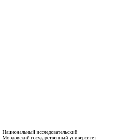
Статистика приёма
Большевистская ул., 68/1
dep-general@adm.mrsu.ru
+7 (8342) 24-37-32
Приёмная комиссия
Полежаева ул., 44
entrance-exam@adm.mrsu.ru
+7 (800) 222-13-77
© 1998–2026 МГУ им. Н.П. ОГАРЁВА
При использовании материалов сайта ссылка на источник
обязательна
Национальный исследовательский
Мордовский государственный университет