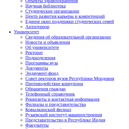
Объекты здравоохранения
Научная библиотека
Студенческие организации
Центр развития карьеры и компетенций
Единое окно поддержки студенческих семей
Антитеррор
Университет
Сведения об образовательной организации
Новости и объявления
Об университете
Ректорат
Подразделения
Программы вуза
Документы
Эндаумент-фонд
Совет ректоров вузов Республики Мордовия
Противодействие коррупции
Обращения граждан
Телефонный справочник
Реквизиты и контактная информация
Филиалы и представительства
Ковылкинский филиал
Рузаевский институт машиностроения
Представительство в Республике Индия
Факультеты