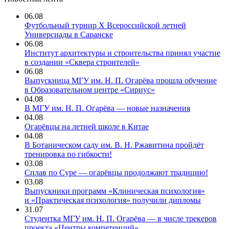
06.08
Футбольный турнир X Всероссийской летней
Универсиады в Саранске
06.08
Институт архитектуры и строительства принял участие
в создании «Сквера строителей»
06.08
Выпускница МГУ им. Н. П. Огарёва прошла обучение
в Образовательном центре «Сириус»
04.08
В МГУ им. Н. П. Огарёва — новые назначения
04.08
Огарёвцы на летней школе в Китае
04.08
В Ботаническом саду им. В. Н. Ржавитина пройдёт
тренировка по гибкости!
03.08
Сплав по Суре — огарёвцы продолжают традицию!
03.08
Выпускники программ «Клиническая психология»
и «Практическая психология» получили дипломы
31.07
Студентка МГУ им. Н. П. Огарёва — в числе трекеров
проекта «Центры компетенций»