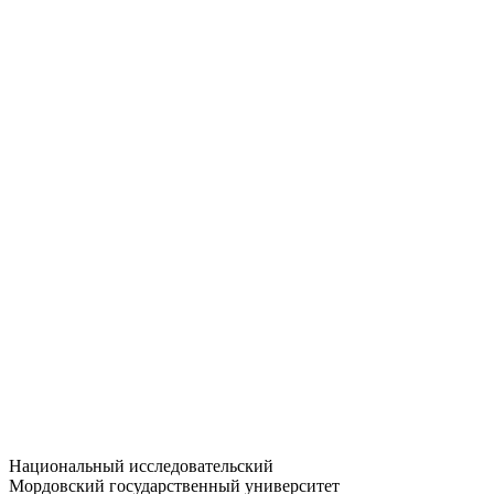
Статистика приёма
Большевистская ул., 68/1
dep-general@adm.mrsu.ru
+7 (8342) 24-37-32
Приёмная комиссия
Полежаева ул., 44
entrance-exam@adm.mrsu.ru
+7 (800) 222-13-77
© 1998–2026 МГУ им. Н.П. ОГАРЁВА
При использовании материалов сайта ссылка на источник
обязательна
Национальный исследовательский
Мордовский государственный университет