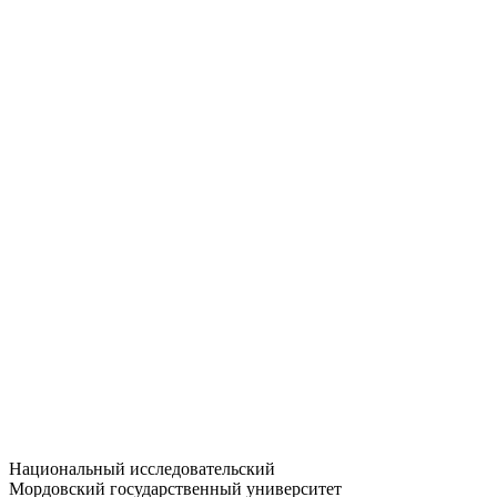
Статистика приёма
Большевистская ул., 68/1
dep-general@adm.mrsu.ru
+7 (8342) 24-37-32
Приёмная комиссия
Полежаева ул., 44
entrance-exam@adm.mrsu.ru
+7 (800) 222-13-77
© 1998–2026 МГУ им. Н.П. ОГАРЁВА
При использовании материалов сайта ссылка на источник
обязательна
Национальный исследовательский
Мордовский государственный университет