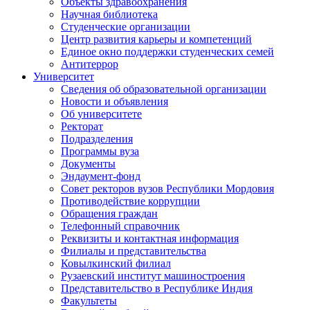
Объекты здравоохранения
Научная библиотека
Студенческие организации
Центр развития карьеры и компетенций
Единое окно поддержки студенческих семей
Антитеррор
Университет
Сведения об образовательной организации
Новости и объявления
Об университете
Ректорат
Подразделения
Программы вуза
Документы
Эндаумент-фонд
Совет ректоров вузов Республики Мордовия
Противодействие коррупции
Обращения граждан
Телефонный справочник
Реквизиты и контактная информация
Филиалы и представительства
Ковылкинский филиал
Рузаевский институт машиностроения
Представительство в Республике Индия
Факультеты