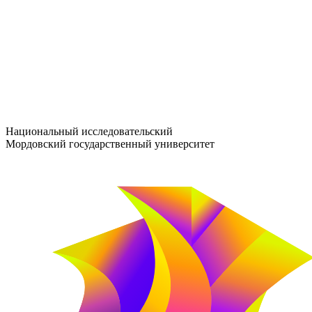
entrance-exam@adm.mrsu.ru
+7 (800) 222-13-77
© 1998–2026 МГУ им. Н.П. ОГАРЁВА
При использовании материалов сайта ссылка на источник обяз
Национальный исследовательский
Мордовский государственный университет