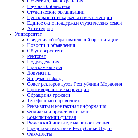
Объекты здравоохранения
Научная библиотека
Студенческие организации
Центр развития карьеры и компетенций
Единое окно поддержки студенческих семей
Антитеррор
Университет
Сведения об образовательной организации
Новости и объявления
Об университете
Ректорат
Подразделения
Программы вуза
Документы
Эндаумент-фонд
Совет ректоров вузов Республики Мордовия
Противодействие коррупции
Обращения граждан
Телефонный справочник
Реквизиты и контактная информация
Филиалы и представительства
Ковылкинский филиал
Рузаевский институт машиностроения
Представительство в Республике Индия
Факультеты