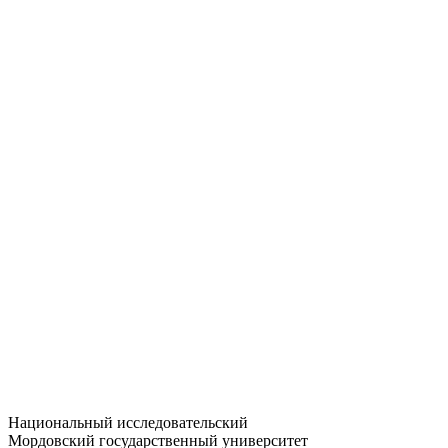
Статистика приёма
Большевистская ул., 68/1
dep-general@adm.mrsu.ru
+7 (8342) 24-37-32
Приёмная комиссия
Полежаева ул., 44
entrance-exam@adm.mrsu.ru
+7 (800) 222-13-77
© 1998–2026 МГУ им. Н.П. ОГАРЁВА
При использовании материалов сайта ссылка на источник
обязательна
Национальный исследовательский
Мордовский государственный университет