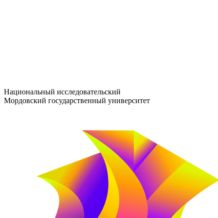
entrance-exam@adm.mrsu.ru
+7 (800) 222-13-77
© 1998–2026 МГУ им. Н.П. ОГАРЁВА
При использовании материалов сайта ссылка на источник обяз
Национальный исследовательский
Мордовский государственный университет