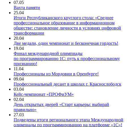
07.05
Вахта памяти
25.04
Итоги Республиканского круглого стола: «Среднее
профессиональное образование в информационном
обществе: становление личности в условиях цифровой
трансформации
20.04
Две медали, один чемпионат и бесконечная гордость!
19.04
Финал международной олимпиады
по программированию 1С: путь к профессиональному
признанию!
11.04
Профессионалы из Мордовии в Оренбурге!
09.04
Профессиональный десант в школах г. Краснослободск
03.04
Кейс-чемпионат «ПРОФиУМ»
02.04
День открытых дверей «Старт карьеры: выбирай
правильно»
27.03
Подведены итоги регионального этапа Международной
олимпиады по программированию на платформе «1С»!