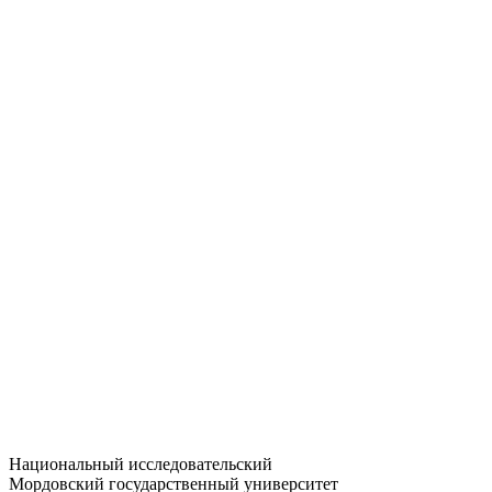
Статистика приёма
Большевистская ул., 68/1
dep-general@adm.mrsu.ru
+7 (8342) 24-37-32
Приёмная комиссия
Полежаева ул., 44
entrance-exam@adm.mrsu.ru
+7 (800) 222-13-77
© 1998–2026 МГУ им. Н.П. ОГАРЁВА
При использовании материалов сайта ссылка на источник
обязательна
Национальный исследовательский
Мордовский государственный университет