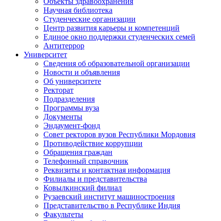
Объекты здравоохранения
Научная библиотека
Студенческие организации
Центр развития карьеры и компетенций
Единое окно поддержки студенческих семей
Антитеррор
Университет
Сведения об образовательной организации
Новости и объявления
Об университете
Ректорат
Подразделения
Программы вуза
Документы
Эндаумент-фонд
Совет ректоров вузов Республики Мордовия
Противодействие коррупции
Обращения граждан
Телефонный справочник
Реквизиты и контактная информация
Филиалы и представительства
Ковылкинский филиал
Рузаевский институт машиностроения
Представительство в Республике Индия
Факультеты