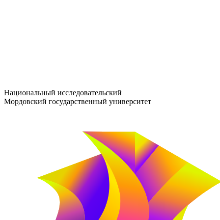
entrance-exam@adm.mrsu.ru
+7 (800) 222-13-77
© 1998–2026 МГУ им. Н.П. ОГАРЁВА
При использовании материалов сайта ссылка на источник обяз
Национальный исследовательский
Мордовский государственный университет