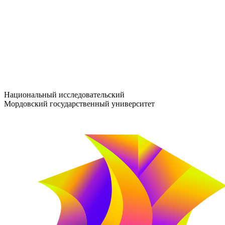
entrance-exam@adm.mrsu.ru
+7 (800) 222-13-77
© 1998–2026 МГУ им. Н.П. ОГАРЁВА
При использовании материалов сайта ссылка на источник обяз
Национальный исследовательский
Мордовский государственный университет