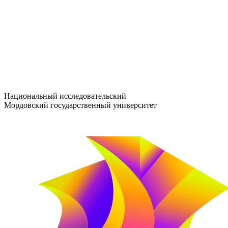
entrance-exam@adm.mrsu.ru
+7 (800) 222-13-77
© 1998–2026 МГУ им. Н.П. ОГАРЁВА
При использовании материалов сайта ссылка на источник обяз
Национальный исследовательский
Мордовский государственный университет