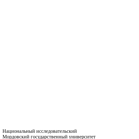
Статистика приёма
Большевистская ул., 68/1
dep-general@adm.mrsu.ru
+7 (8342) 24-37-32
Приёмная комиссия
Полежаева ул., 44
entrance-exam@adm.mrsu.ru
+7 (800) 222-13-77
© 1998–2026 МГУ им. Н.П. ОГАРЁВА
При использовании материалов сайта ссылка на источник
обязательна
Национальный исследовательский
Мордовский государственный университет