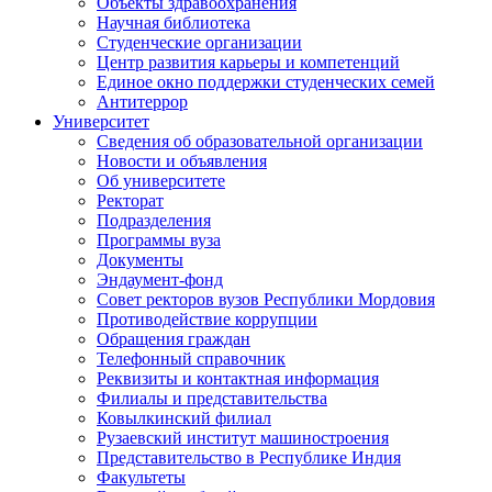
Объекты здравоохранения
Научная библиотека
Студенческие организации
Центр развития карьеры и компетенций
Единое окно поддержки студенческих семей
Антитеррор
Университет
Сведения об образовательной организации
Новости и объявления
Об университете
Ректорат
Подразделения
Программы вуза
Документы
Эндаумент-фонд
Совет ректоров вузов Республики Мордовия
Противодействие коррупции
Обращения граждан
Телефонный справочник
Реквизиты и контактная информация
Филиалы и представительства
Ковылкинский филиал
Рузаевский институт машиностроения
Представительство в Республике Индия
Факультеты