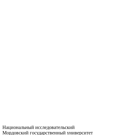
Статистика приёма
Большевистская ул., 68/1
dep-general@adm.mrsu.ru
+7 (8342) 24-37-32
Приёмная комиссия
Полежаева ул., 44
entrance-exam@adm.mrsu.ru
+7 (800) 222-13-77
© 1998–2026 МГУ им. Н.П. ОГАРЁВА
При использовании материалов сайта ссылка на источник
обязательна
Национальный исследовательский
Мордовский государственный университет