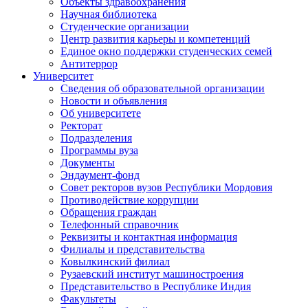
Объекты здравоохранения
Научная библиотека
Студенческие организации
Центр развития карьеры и компетенций
Единое окно поддержки студенческих семей
Антитеррор
Университет
Сведения об образовательной организации
Новости и объявления
Об университете
Ректорат
Подразделения
Программы вуза
Документы
Эндаумент-фонд
Совет ректоров вузов Республики Мордовия
Противодействие коррупции
Обращения граждан
Телефонный справочник
Реквизиты и контактная информация
Филиалы и представительства
Ковылкинский филиал
Рузаевский институт машиностроения
Представительство в Республике Индия
Факультеты