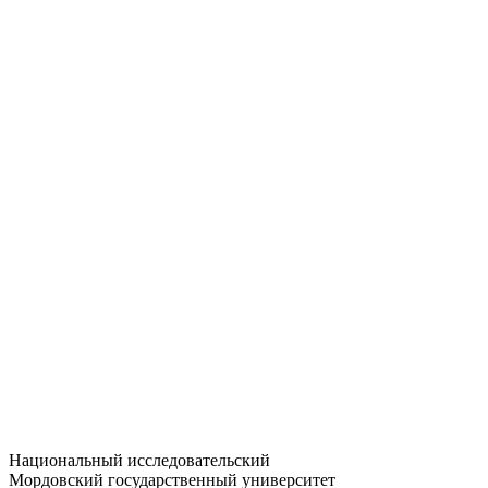
Статистика приёма
Большевистская ул., 68/1
dep-general@adm.mrsu.ru
+7 (8342) 24-37-32
Приёмная комиссия
Полежаева ул., 44
entrance-exam@adm.mrsu.ru
+7 (800) 222-13-77
© 1998–2026 МГУ им. Н.П. ОГАРЁВА
При использовании материалов сайта ссылка на источник
обязательна
Национальный исследовательский
Мордовский государственный университет