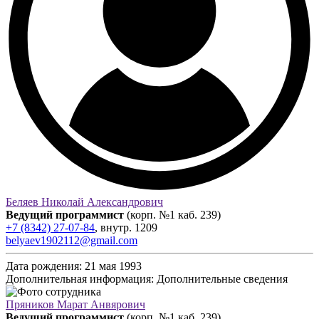
Беляев Николай Александрович
Ведущий программист
(корп. №1 каб. 239)
+7 (8342) 27-07-84
,
внутр.
1209
belyaev1902112@gmail.com
Дата рождения:
21 мая 1993
Дополнительная информация:
Дополнительные сведения
Пряников Марат Анвярович
Ведущий программист
(корп. №1 каб. 239)