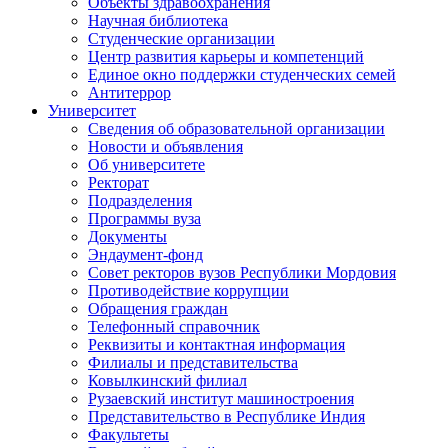
Объекты здравоохранения
Научная библиотека
Студенческие организации
Центр развития карьеры и компетенций
Единое окно поддержки студенческих семей
Антитеррор
Университет
Сведения об образовательной организации
Новости и объявления
Об университете
Ректорат
Подразделения
Программы вуза
Документы
Эндаумент-фонд
Совет ректоров вузов Республики Мордовия
Противодействие коррупции
Обращения граждан
Телефонный справочник
Реквизиты и контактная информация
Филиалы и представительства
Ковылкинский филиал
Рузаевский институт машиностроения
Представительство в Республике Индия
Факультеты