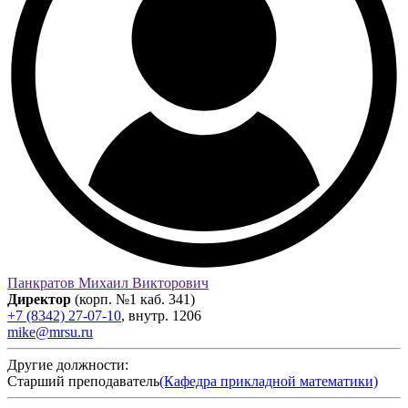
Панкратов Михаил Викторович
Директор
(корп. №1 каб. 341)
+7 (8342) 27-07-10
,
внутр.
1206
mike@mrsu.ru
Другие должности:
Старший преподаватель
(Кафедра прикладной математики)