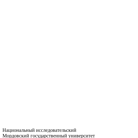
Статистика приёма
Большевистская ул., 68/1
dep-general@adm.mrsu.ru
+7 (8342) 24-37-32
Приёмная комиссия
Полежаева ул., 44
entrance-exam@adm.mrsu.ru
+7 (800) 222-13-77
© 1998–2026 МГУ им. Н.П. ОГАРЁВА
При использовании материалов сайта ссылка на источник
обязательна
Национальный исследовательский
Мордовский государственный университет