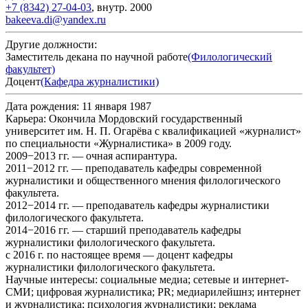
+7 (8342) 27-04-03
,
внутр.
2000
bakeeva.di@yandex.ru
Другие должности:
Заместитель декана по научной работе
(Филологический
факультет)
Доцент
(Кафедра журналистики)
Дата рождения:
11 января 1987
Карьера:
Окончила Мордовский государственный
университет им. Н. П. Огарёва с квалификацией «журналист»
по специальности «Журналистика» в 2009 году.
2009−2013 гг. — очная аспирантура.
2011−2012 гг. — преподаватель кафедры современной
журналистики и общественного мнения филологического
факультета.
2012−2014 гг. — преподаватель кафедры журналистики
филологического факультета.
2014−2016 гг. — старший преподаватель кафедры
журналистики филологического факультета.
с 2016 г. по настоящее время — доцент кафедры
журналистики филологического факультета.
Научные интересы:
социальные медиа; сетевые и интернет-
СМИ; цифровая журналистика; PR; медиарилейшнз; интернет
и журналистика; психология журналистики; реклама