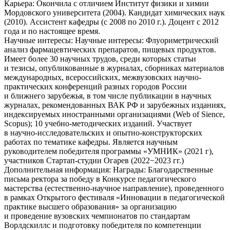
Карьера:
Окончила с отличием Институт физики и химии
Мордовского университета (2004). Кандидат химических наук
(2010). Ассистент кафедры (с 2008 по 2010 г.). Доцент с 2012
года и по настоящее время.
Научные интересы:
Научные интересы: Флуориметрический
анализ фармацевтических препаратов, пищевых продуктов.
Имеет более 30 научных трудов, среди которых статьи
и тезисы, опубликованные в журналах, сборниках материалов
международных, всероссийских, межвузовских научно-
практических конференций разных городов России
и ближнего зарубежья, в том числе публикации в научных
журналах, рекомендованных ВАК РФ и зарубежных изданиях,
индексируемых иностранными организациями (Web of Sience,
Scopus); 10 учебно-методических изданий. Участвует
в научно-исследовательских и опытно-конструкторских
работах по тематике кафедры. Является научным
руководителем победителя программы «УМНИК» (2021 г),
участников Стартап-студии Огарев (2022−2023 гг.)
Дополнительная информация:
Награды: Благодарственные
письма ректора за победу в Конкурсе педагогического
мастерства (естественно-научное направление), проведенного
в рамках Открытого фестиваля «Инновации в педагогической
практике высшего образования» за организацию
и проведение вузовских чемпионатов по стандартам
Ворлдскиллс и подготовку победителя по компетенции