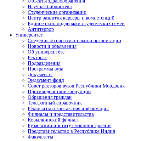
Объекты здравоохранения
Научная библиотека
Студенческие организации
Центр развития карьеры и компетенций
Единое окно поддержки студенческих семей
Антитеррор
Университет
Сведения об образовательной организации
Новости и объявления
Об университете
Ректорат
Подразделения
Программы вуза
Документы
Эндаумент-фонд
Совет ректоров вузов Республики Мордовия
Противодействие коррупции
Обращения граждан
Телефонный справочник
Реквизиты и контактная информация
Филиалы и представительства
Ковылкинский филиал
Рузаевский институт машиностроения
Представительство в Республике Индия
Факультеты