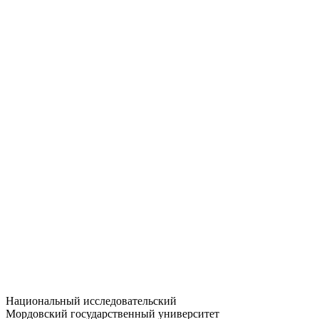
Статистика приёма
Большевистская ул., 68/1
dep-general@adm.mrsu.ru
+7 (8342) 24-37-32
Приёмная комиссия
Полежаева ул., 44
entrance-exam@adm.mrsu.ru
+7 (800) 222-13-77
© 1998–2026 МГУ им. Н.П. ОГАРЁВА
При использовании материалов сайта ссылка на источник
обязательна
Национальный исследовательский
Мордовский государственный университет