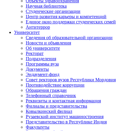
Объекты здравоохранения
Научная библиотека
Студенческие организации
Центр развития карьеры и компетенций
Единое окно поддержки студенческих семей
Антитеррор
Университет
Сведения об образовательной организации
Новости и объявления
Об университете
Ректорат
Подразделения
Программы вуза
Документы
Эндаумент-фонд
Совет ректоров вузов Республики Мордовия
Противодействие коррупции
Обращения граждан
Телефонный справочник
Реквизиты и контактная информация
Филиалы и представительства
Ковылкинский филиал
Рузаевский институт машиностроения
Представительство в Республике Индия
Факультеты