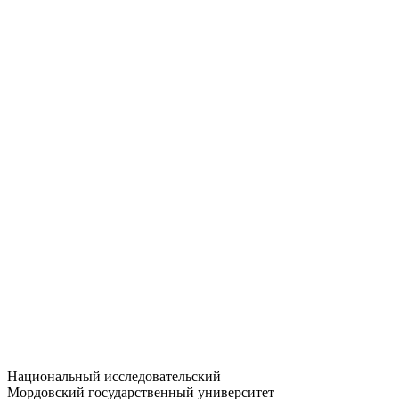
Статистика приёма
Большевистская ул., 68/1
dep-general@adm.mrsu.ru
+7 (8342) 24-37-32
Приёмная комиссия
Полежаева ул., 44
entrance-exam@adm.mrsu.ru
+7 (800) 222-13-77
© 1998–2026 МГУ им. Н.П. ОГАРЁВА
При использовании материалов сайта ссылка на источник
обязательна
Национальный исследовательский
Мордовский государственный университет