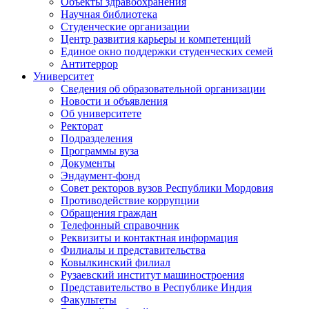
Объекты здравоохранения
Научная библиотека
Студенческие организации
Центр развития карьеры и компетенций
Единое окно поддержки студенческих семей
Антитеррор
Университет
Сведения об образовательной организации
Новости и объявления
Об университете
Ректорат
Подразделения
Программы вуза
Документы
Эндаумент-фонд
Совет ректоров вузов Республики Мордовия
Противодействие коррупции
Обращения граждан
Телефонный справочник
Реквизиты и контактная информация
Филиалы и представительства
Ковылкинский филиал
Рузаевский институт машиностроения
Представительство в Республике Индия
Факультеты