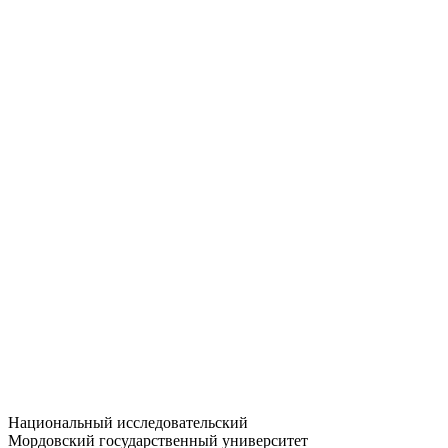
Статистика приёма
Большевистская ул., 68/1
dep-general@adm.mrsu.ru
+7 (8342) 24-37-32
Приёмная комиссия
Полежаева ул., 44
entrance-exam@adm.mrsu.ru
+7 (800) 222-13-77
© 1998–2026 МГУ им. Н.П. ОГАРЁВА
При использовании материалов сайта ссылка на источник
обязательна
Национальный исследовательский
Мордовский государственный университет