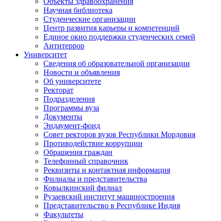
Объекты здравоохранения
Научная библиотека
Студенческие организации
Центр развития карьеры и компетенций
Единое окно поддержки студенческих семей
Антитеррор
Университет
Сведения об образовательной организации
Новости и объявления
Об университете
Ректорат
Подразделения
Программы вуза
Документы
Эндаумент-фонд
Совет ректоров вузов Республики Мордовия
Противодействие коррупции
Обращения граждан
Телефонный справочник
Реквизиты и контактная информация
Филиалы и представительства
Ковылкинский филиал
Рузаевский институт машиностроения
Представительство в Республике Индия
Факультеты