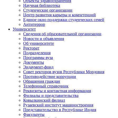
Объекты здравоохранения
Научная библиотека
Студенческие организации
Центр развития карьеры и компетенций
Единое окно поддержки студенческих семей
Антитеррор
Университет
Сведения об образовательной организации
Новости и объявления
Об университете
Ректорат
Подразделения
Программы вуза
Документы
Эндаумент-фонд
Совет ректоров вузов Республики Мордовия
Противодействие коррупции
Обращения граждан
Телефонный справочник
Реквизиты и контактная информация
Филиалы и представительства
Ковылкинский филиал
Рузаевский институт машиностроения
Представительство в Республике Индия
Факультеты