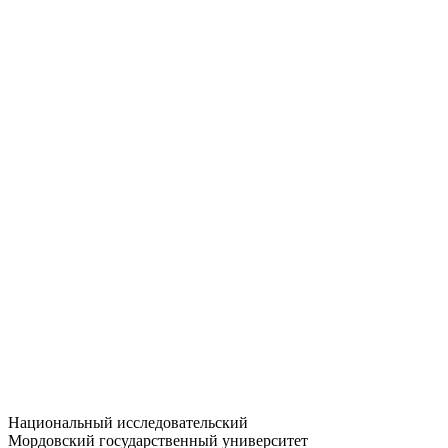
Статистика приёма
Большевистская ул., 68/1
dep-general@adm.mrsu.ru
+7 (8342) 24-37-32
Приёмная комиссия
Полежаева ул., 44
entrance-exam@adm.mrsu.ru
+7 (800) 222-13-77
© 1998–2026 МГУ им. Н.П. ОГАРЁВА
При использовании материалов сайта ссылка на источник
обязательна
Национальный исследовательский
Мордовский государственный университет