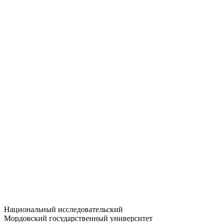
Статистика приёма
Большевистская ул., 68/1
dep-general@adm.mrsu.ru
+7 (8342) 24-37-32
Приёмная комиссия
Полежаева ул., 44
entrance-exam@adm.mrsu.ru
+7 (800) 222-13-77
© 1998–2026 МГУ им. Н.П. ОГАРЁВА
При использовании материалов сайта ссылка на источник
обязательна
Национальный исследовательский
Мордовский государственный университет