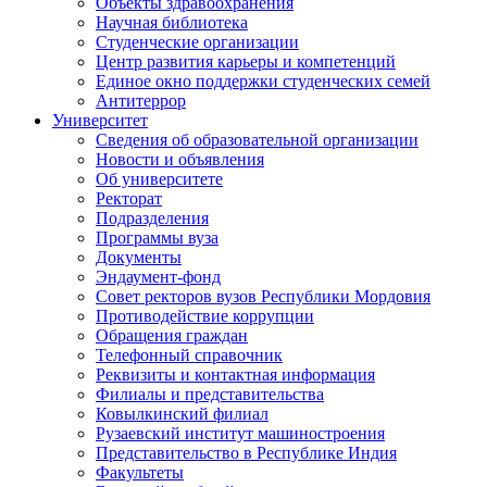
Объекты здравоохранения
Научная библиотека
Студенческие организации
Центр развития карьеры и компетенций
Единое окно поддержки студенческих семей
Антитеррор
Университет
Сведения об образовательной организации
Новости и объявления
Об университете
Ректорат
Подразделения
Программы вуза
Документы
Эндаумент-фонд
Совет ректоров вузов Республики Мордовия
Противодействие коррупции
Обращения граждан
Телефонный справочник
Реквизиты и контактная информация
Филиалы и представительства
Ковылкинский филиал
Рузаевский институт машиностроения
Представительство в Республике Индия
Факультеты