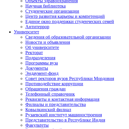
Объекты здравоохранения
Научная библиотека
Студенческие организации
Центр развития карьеры и компетенций
Единое окно поддержки студенческих семей
Антитеррор
Университет
Сведения об образовательной организации
Новости и объявления
Об университете
Ректорат
Подразделения
Программы вуза
Документы
Эндаумент-фонд
Совет ректоров вузов Республики Мордовия
Противодействие коррупции
Обращения граждан
Телефонный справочник
Реквизиты и контактная информация
Филиалы и представительства
Ковылкинский филиал
Рузаевский институт машиностроения
Представительство в Республике Индия
Факультеты