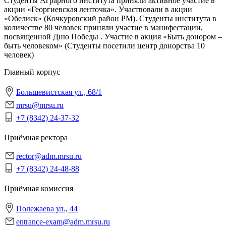
Студенты Аграрного института приняли активное участие в
акции «Георгиевская ленточка». Участвовали в акции
«Обелиск» (Кочкуровский район РМ). Студенты института в
количестве 80 человек приняли участие в манифестации,
посвященной Дню Победы . Участие в акция «Быть донором –
быть человеком» (Студенты посетили центр донорства 10
человек)
Главный корпус
Большевистская ул., 68/1
mrsu@mrsu.ru
+7 (8342) 24-37-32
Приёмная ректора
rector@adm.mrsu.ru
+7 (8342) 24-48-88
Приёмная комиссия
Полежаева ул., 44
entrance-exam@adm.mrsu.ru