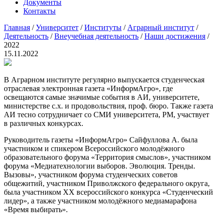
Документы
Контакты
Главная
/
Университет
/
Институты
/
Аграрный институт
/
Деятельность
/
Внеучебная деятельность
/
Наши достижения
/
2022
15.11.2022
В Аграрном институте регулярно выпускается студенческая
отраслевая электронная газета «ИнформАгро», где
освещаются самые значимые события в АИ, университете,
министерстве с.х. и продовольствия, проф. бюро. Также газета
АИ тесно сотрудничает со СМИ университета, РМ, участвует
в различных конкурсах.
Руководитель газеты «ИнформАгро» Сайфуллова А. была
участником и спикером Всероссийского молодёжного
образовательного форума «Территория смыслов», участником
форума «Медиатехнологии выборов. Эволюция. Тренды.
Вызовы», участником форума студенческих советов
общежитий, участником Приволжского федерального округа,
была участником XX всероссийского конкурса «Студенческий
лидер», а также участником молодёжного медиамарафона
«Время выбирать».