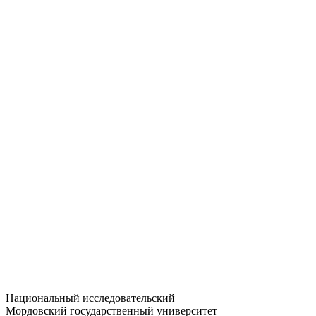
Статистика приёма
Большевистская ул., 68/1
dep-general@adm.mrsu.ru
+7 (8342) 24-37-32
Приёмная комиссия
Полежаева ул., 44
entrance-exam@adm.mrsu.ru
+7 (800) 222-13-77
© 1998–2026 МГУ им. Н.П. ОГАРЁВА
При использовании материалов сайта ссылка на источник
обязательна
Национальный исследовательский
Мордовский государственный университет