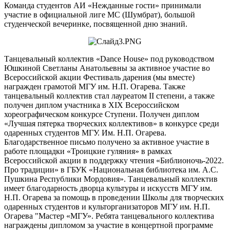
Команда студентов АИ «Нежданные гости» принимали
участие в официальной лиге МС (Шумбрат), большой
студенческой вечеринке, посвященной дню знаний.
Танцевальный коллектив «Dance House» под руководством
Юшкиной Светланы Анатольевны за активное участие во
Всероссийской акции Фестиваль дарения (мы вместе)
награжден грамотой МГУ им. Н.П. Огарева. Также
танцевальный коллектив стал лауреатом II степени, а также
получен диплом участника в XIX Всероссийском
хореографическом конкурсе Ступени. Получен диплом
«Лучшая пятерка творческих коллективов» в конкурсе среди
одаренных студентов МГУ. Им. Н.П. Огарева.
Благодарственное письмо получено за активное участие в
работе площадки «Троицкие гуляния» в рамках
Всероссийской акции в поддержку чтения «Библионочь-2022.
Про традиции» в ГБУК «Национальная библиотека им. А.С.
Пушкина Республики Мордовия». Танцевальный коллектив
имеет благодарность дворца культуры и искусств МГУ им.
Н.П. Огарева за помощь в проведении Школы для творческих
одаренных студентов и культорганизаторов МГУ им. Н.П.
Огарева "Мастер «МГУ». Ребята танцевального коллектива
награждены дипломом за участие в концертной программе