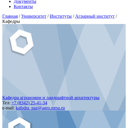
Документы
Контакты
Главная
/
Университет
/
Институты
/
Аграрный институт
/
Кафедры
Кафедра агрономии и ландшафтной архитектуры
Тел:
+7 (8342) 25-41-34
e-mail:
kafedra_paz@agro.mrsu.ru