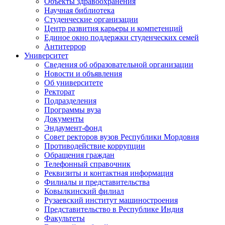
Объекты здравоохранения
Научная библиотека
Студенческие организации
Центр развития карьеры и компетенций
Единое окно поддержки студенческих семей
Антитеррор
Университет
Сведения об образовательной организации
Новости и объявления
Об университете
Ректорат
Подразделения
Программы вуза
Документы
Эндаумент-фонд
Совет ректоров вузов Республики Мордовия
Противодействие коррупции
Обращения граждан
Телефонный справочник
Реквизиты и контактная информация
Филиалы и представительства
Ковылкинский филиал
Рузаевский институт машиностроения
Представительство в Республике Индия
Факультеты