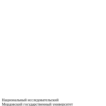
Статистика приёма
Большевистская ул., 68/1
dep-general@adm.mrsu.ru
+7 (8342) 24-37-32
Приёмная комиссия
Полежаева ул., 44
entrance-exam@adm.mrsu.ru
+7 (800) 222-13-77
© 1998–2026 МГУ им. Н.П. ОГАРЁВА
При использовании материалов сайта ссылка на источник
обязательна
Национальный исследовательский
Мордовский государственный университет