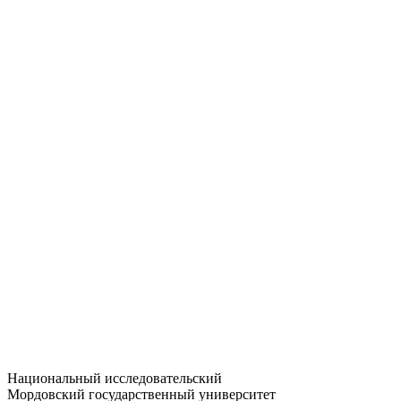
Статистика приёма
Большевистская ул., 68/1
dep-general@adm.mrsu.ru
+7 (8342) 24-37-32
Приёмная комиссия
Полежаева ул., 44
entrance-exam@adm.mrsu.ru
+7 (800) 222-13-77
© 1998–2026 МГУ им. Н.П. ОГАРЁВА
При использовании материалов сайта ссылка на источник
обязательна
Национальный исследовательский
Мордовский государственный университет