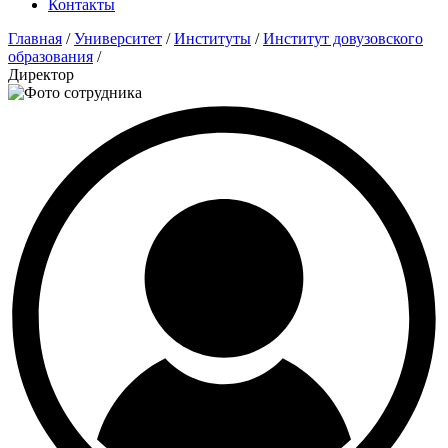
Контакты
Главная
/
Университет
/
Институты
/
Институт довузовского
образования
/
Директор