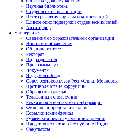
Объекты здравоохранения
Научная библиотека
Студенческие организации
Центр развития карьеры и компетенций
Единое окно поддержки студенческих семей
Антитеррор
Университет
Сведения об образовательной организации
Новости и объявления
Об университете
Ректорат
Подразделения
Программы вуза
Документы
Эндаумент-фонд
Совет ректоров вузов Республики Мордовия
Противодействие коррупции
Обращения граждан
Телефонный справочник
Реквизиты и контактная информация
Филиалы и представительства
Ковылкинский филиал
Рузаевский институт машиностроения
Представительство в Республике Индия
Факультеты