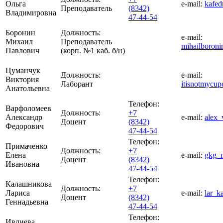
Ольга
e-mail:
kafed
Преподаватель
(8342)
Владимировна
47-44-54
Боронин
Должность:
e-mail:
Михаил
Преподаватель
mihailboron
Павлович
(корп. №1 каб. б/н)
Цуманчук
Должность:
e-mail:
Виктория
Лаборант
itisnotmycu
Анатольевна
Телефон:
Варфоломеев
Должность:
+7
Александр
e-mail:
alex_
Доцент
(8342)
Федорович
47-44-54
Телефон:
Примаченко
Должность:
+7
Елена
e-mail:
gkg_
Доцент
(8342)
Ивановна
47-44-54
Телефон:
Калашникова
Должность:
+7
Лариса
e-mail:
lar_k
Доцент
(8342)
Геннадьевна
47-44-54
Телефон:
Ивлиева