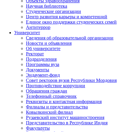
Объекты здравоохранения
Научная библиотека
Студенческие организации
Центр развития карьеры и компетенций
Единое окно поддержки студенческих семей
Антитеррор
Университет
Сведения об образовательной организации
Новости и объявления
Об университете
Ректорат
Подразделения
Программы вуза
Документы
Эндаумент-фонд
Совет ректоров вузов Республики Мордовия
Противодействие коррупции
Обращения граждан
Телефонный справочник
Реквизиты и контактная информация
Филиалы и представительства
Ковылкинский филиал
Рузаевский институт машиностроения
Представительство в Республике Индия
Факультеты