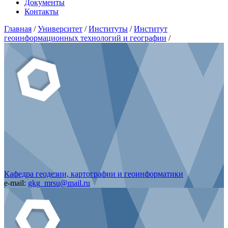
Документы
Контакты
Главная
/
Университет
/
Институты
/
Институт
геоинформационных технологий и географии
/
Кафедра геодезии, картографии и геоинформатики
e-mail:
gkg_mrsu@mail.ru