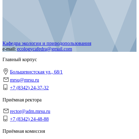
Кафедра экологии и природопользования
e-mail:
ecologycafedra@gmail.com
Главный корпус
Большевистская ул., 68/1
mrsu@mrsu.ru
+7 (8342) 24-37-32
Приёмная ректора
rector@adm.mrsu.ru
+7 (8342) 24-48-88
Приёмная комиссия