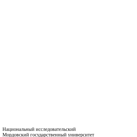
Статистика приёма
Большевистская ул., 68/1
dep-general@adm.mrsu.ru
+7 (8342) 24-37-32
Приёмная комиссия
Полежаева ул., 44
entrance-exam@adm.mrsu.ru
+7 (800) 222-13-77
© 1998–2026 МГУ им. Н.П. ОГАРЁВА
При использовании материалов сайта ссылка на источник
обязательна
Национальный исследовательский
Мордовский государственный университет