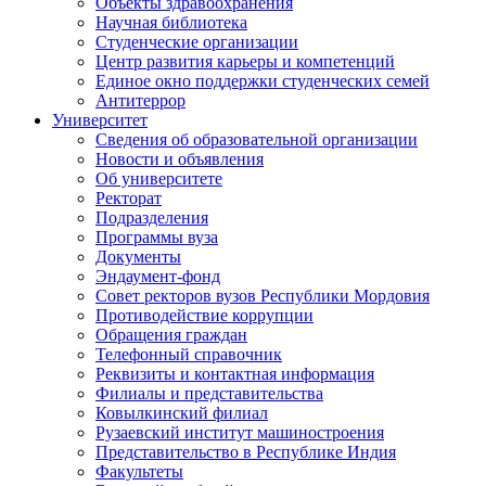
Объекты здравоохранения
Научная библиотека
Студенческие организации
Центр развития карьеры и компетенций
Единое окно поддержки студенческих семей
Антитеррор
Университет
Сведения об образовательной организации
Новости и объявления
Об университете
Ректорат
Подразделения
Программы вуза
Документы
Эндаумент-фонд
Совет ректоров вузов Республики Мордовия
Противодействие коррупции
Обращения граждан
Телефонный справочник
Реквизиты и контактная информация
Филиалы и представительства
Ковылкинский филиал
Рузаевский институт машиностроения
Представительство в Республике Индия
Факультеты