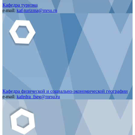
Кафедра туризма
e-mail:
kaf-turizma@mrsu.ru
Кафедра физической и социально-экономической географии
e-mail:
kafedra_fseg@mrsu.ru