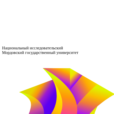
entrance-exam@adm.mrsu.ru
+7 (800) 222-13-77
© 1998–2026 МГУ им. Н.П. ОГАРЁВА
При использовании материалов сайта ссылка на источник обяз
Национальный исследовательский
Мордовский государственный университет