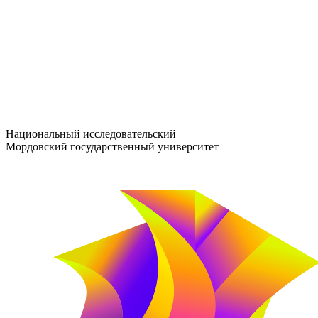
entrance-exam@adm.mrsu.ru
+7 (800) 222-13-77
© 1998–2026 МГУ им. Н.П. ОГАРЁВА
При использовании материалов сайта ссылка на источник обяз
Национальный исследовательский
Мордовский государственный университет