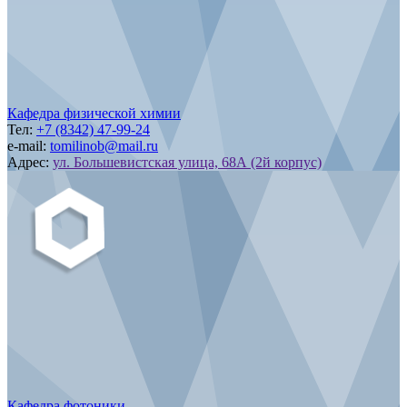
Кафедра физической химии
Тел:
+7 (8342) 47-99-24
e-mail:
tomilinob@mail.ru
Адрес:
ул. Большевистская улица, 68А (2й корпус)
Кафедра фотоники