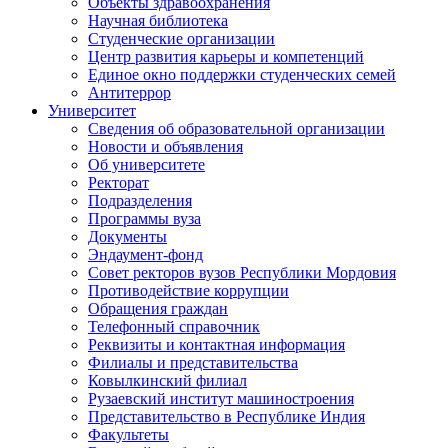
Объекты здравоохранения
Научная библиотека
Студенческие организации
Центр развития карьеры и компетенций
Единое окно поддержки студенческих семей
Антитеррор
Университет
Сведения об образовательной организации
Новости и объявления
Об университете
Ректорат
Подразделения
Программы вуза
Документы
Эндаумент-фонд
Совет ректоров вузов Республики Мордовия
Противодействие коррупции
Обращения граждан
Телефонный справочник
Реквизиты и контактная информация
Филиалы и представительства
Ковылкинский филиал
Рузаевский институт машиностроения
Представительство в Республике Индия
Факультеты