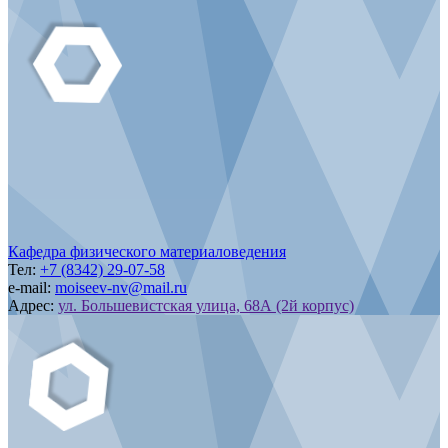
Кафедра физического материаловедения
Тел:
+7 (8342) 29-07-58
e-mail:
moiseev-nv@mail.ru
Адрес:
ул. Большевистская улица, 68А (2й корпус)