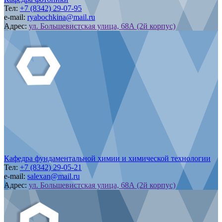
Тел:
+7 (8342) 29-07-95
e-mail:
ryabochkina@mail.ru
Адрес:
ул. Большевистская улица, 68А (2й корпус)
Кафедра фундаментальной химии и химической технологии
Тел:
+7 (8342) 29-05-21
e-mail:
salexan@mail.ru
Адрес:
ул. Большевистская улица, 68А (2й корпус)