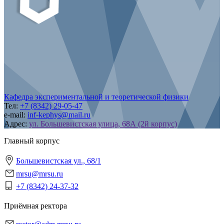
Кафедра экспериментальной и теоретической физики
Тел:
+7 (8342) 29-05-47
e-mail:
inf-kephys@mail.ru
Адрес:
ул. Большевистская улица, 68А (2й корпус)
Главный корпус
Большевистская ул., 68/1
mrsu@mrsu.ru
+7 (8342) 24-37-32
Приёмная ректора