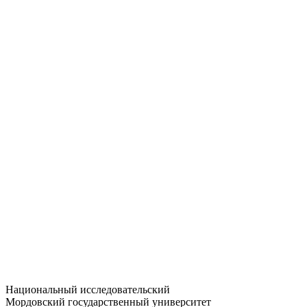
Статистика приёма
Большевистская ул., 68/1
dep-general@adm.mrsu.ru
+7 (8342) 24-37-32
Приёмная комиссия
Полежаева ул., 44
entrance-exam@adm.mrsu.ru
+7 (800) 222-13-77
© 1998–2026 МГУ им. Н.П. ОГАРЁВА
При использовании материалов сайта ссылка на источник
обязательна
Национальный исследовательский
Мордовский государственный университет