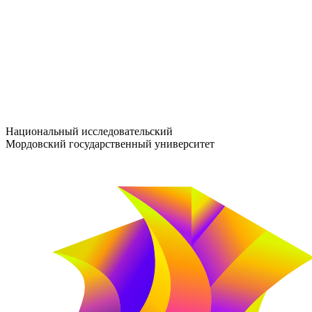
entrance-exam@adm.mrsu.ru
+7 (800) 222-13-77
© 1998–2026 МГУ им. Н.П. ОГАРЁВА
При использовании материалов сайта ссылка на источник обяз
Национальный исследовательский
Мордовский государственный университет