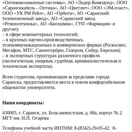
«Оптиковолоконные системы», АО «Лидер-Компаунд», ООО
«Сарансккабель – Оптика», АО «Цветлит», ООО «ЭМ-пласт»,
ООО «УК РМ Рейл», АО «Орбита», АО «Саранский
телевизионный завод», АО «Саранский завод
«Резинотехника», АО «Биохимик», ГУП «Фармация» и
другие);
– в сфере компьютерных технологий;
– в крупных научно-производственных,
телекоммуникационных и коммерческих фирмах (Роскосмос,
Мегафон, МТС, Санинтербрю, Газпром, Сибур, Еврохим);
– в экспертных структурах различного профиля
(экологическая, пищевая, судебная, криминалистическая и
техническая экспертиза).
Всем студентам, проживающим за пределами города
Саранска, предоставляются места в новом комфортабельном
общежитии университета.
Наши координаты:
430005, г. Саранск, ул. Боль-шевистская, д. 68a, корпус № 2
МГУ им. Н.П. Огарева
Телефоны учебной части ИНТНМ: 8-(8342)-29-05-42, 8-