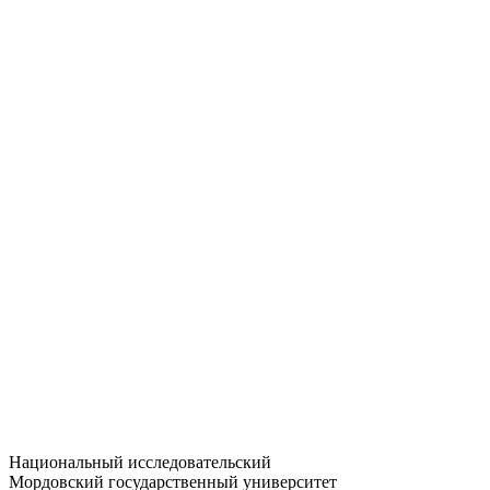
Статистика приёма
Большевистская ул., 68/1
dep-general@adm.mrsu.ru
+7 (8342) 24-37-32
Приёмная комиссия
Полежаева ул., 44
entrance-exam@adm.mrsu.ru
+7 (800) 222-13-77
© 1998–2026 МГУ им. Н.П. ОГАРЁВА
При использовании материалов сайта ссылка на источник
обязательна
Национальный исследовательский
Мордовский государственный университет