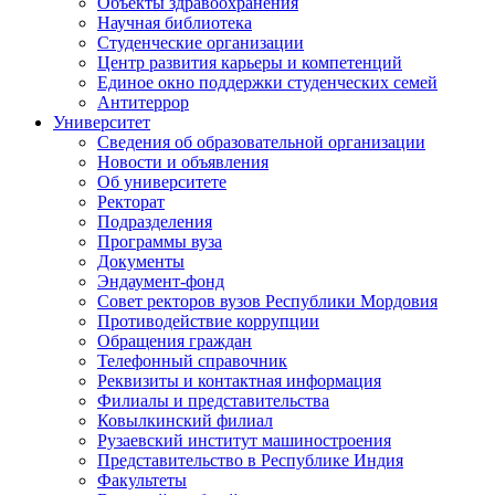
Объекты здравоохранения
Научная библиотека
Студенческие организации
Центр развития карьеры и компетенций
Единое окно поддержки студенческих семей
Антитеррор
Университет
Сведения об образовательной организации
Новости и объявления
Об университете
Ректорат
Подразделения
Программы вуза
Документы
Эндаумент-фонд
Совет ректоров вузов Республики Мордовия
Противодействие коррупции
Обращения граждан
Телефонный справочник
Реквизиты и контактная информация
Филиалы и представительства
Ковылкинский филиал
Рузаевский институт машиностроения
Представительство в Республике Индия
Факультеты