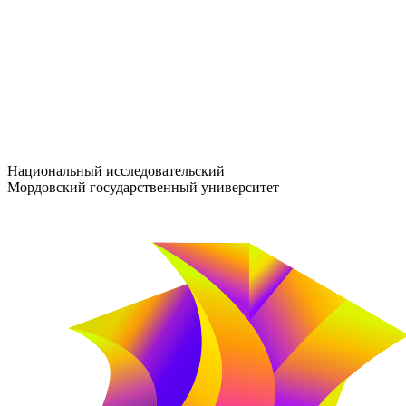
entrance-exam@adm.mrsu.ru
+7 (800) 222-13-77
© 1998–2026 МГУ им. Н.П. ОГАРЁВА
При использовании материалов сайта ссылка на источник обяз
Национальный исследовательский
Мордовский государственный университет