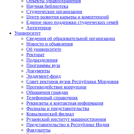
Объекты здравоохранения
Научная библиотека
Студенческие организации
Центр развития карьеры и компетенций
Единое окно поддержки студенческих семей
Антитеррор
Университет
Сведения об образовательной организации
Новости и объявления
Об университете
Ректорат
Подразделения
Программы вуза
Документы
Эндаумент-фонд
Совет ректоров вузов Республики Мордовия
Противодействие коррупции
Обращения граждан
Телефонный справочник
Реквизиты и контактная информация
Филиалы и представительства
Ковылкинский филиал
Рузаевский институт машиностроения
Представительство в Республике Индия
Факультеты