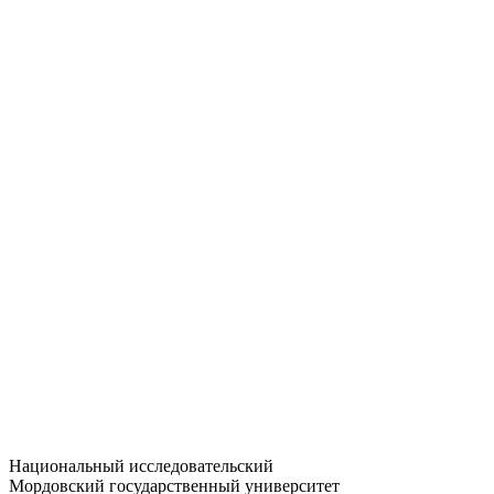
Статистика приёма
Большевистская ул., 68/1
dep-general@adm.mrsu.ru
+7 (8342) 24-37-32
Приёмная комиссия
Полежаева ул., 44
entrance-exam@adm.mrsu.ru
+7 (800) 222-13-77
© 1998–2026 МГУ им. Н.П. ОГАРЁВА
При использовании материалов сайта ссылка на источник
обязательна
Национальный исследовательский
Мордовский государственный университет