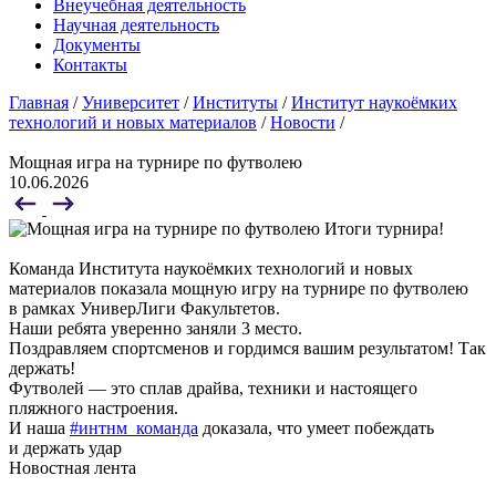
Внеучебная деятельность
Научная деятельность
Документы
Контакты
Главная
/
Университет
/
Институты
/
Институт наукоёмких
технологий и новых материалов
/
Новости
/
Мощная игра на турнире по футволею
10.06.2026
Итоги турнира!
Команда Института наукоёмких технологий и новых
материалов показала мощную игру на турнире по футволею
в рамках УниверЛиги Факультетов.️
Наши ребята уверенно заняли 3 место.
Поздравляем спортсменов и гордимся вашим результатом! Так
держать!
Футволей — это сплав драйва, техники и настоящего
пляжного настроения.
И наша
#интнм_команда
доказала, что умеет побеждать
и держать удар
Новостная лента