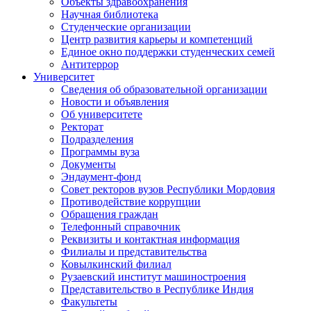
Объекты здравоохранения
Научная библиотека
Студенческие организации
Центр развития карьеры и компетенций
Единое окно поддержки студенческих семей
Антитеррор
Университет
Сведения об образовательной организации
Новости и объявления
Об университете
Ректорат
Подразделения
Программы вуза
Документы
Эндаумент-фонд
Совет ректоров вузов Республики Мордовия
Противодействие коррупции
Обращения граждан
Телефонный справочник
Реквизиты и контактная информация
Филиалы и представительства
Ковылкинский филиал
Рузаевский институт машиностроения
Представительство в Республике Индия
Факультеты