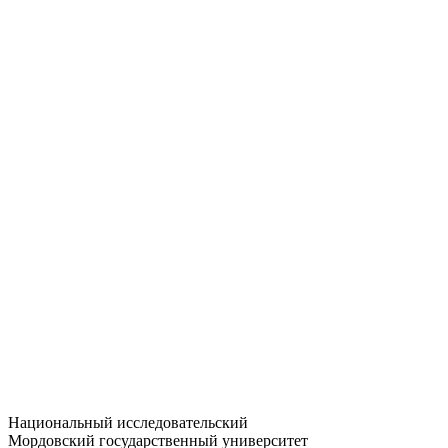
Статистика приёма
Большевистская ул., 68/1
dep-general@adm.mrsu.ru
+7 (8342) 24-37-32
Приёмная комиссия
Полежаева ул., 44
entrance-exam@adm.mrsu.ru
+7 (800) 222-13-77
© 1998–2026 МГУ им. Н.П. ОГАРЁВА
При использовании материалов сайта ссылка на источник
обязательна
Национальный исследовательский
Мордовский государственный университет