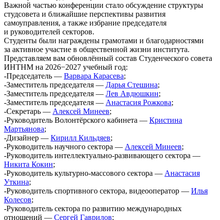
Важной частью конференции стало обсуждение структуры
студсовета и ближайшие перспективы развития
самоуправления, а также избрание председателя
и руководителей секторов.
Студенты были награждены грамотами и благодарностями
за активное участие в общественной жизни института.
Представляем вам обновлённый состав Студенческого совета
ИНТНМ на 2026−2027 учебный год:
-Председатель —
Варвара Карасева
;
-Заместитель председателя —
Дарья Стешина
;
-Заместитель председателя —
Лев Авдюшкин
;
-Заместитель председателя —
Анастасия Рожкова
;
-Секретарь —
Алексей Минеев
;
-Руководитель Волонтёрского кабинета —
Кристина
Мартьянова
;
-Дизайнер —
Кирилл Кильдяев
;
-Руководитель научного сектора —
Алексей Минеев
;
-Руководитель интеллектуально-развивающего сектора —
Никита Кокин
;
-Руководитель культурно-массового сектора —
Анастасия
Уткина
;
-Руководитель спортивного сектора, видеооператор —
Илья
Колесов
;
-Руководитель сектора по развитию международных
отношений —
Сергей Гаврилов
;