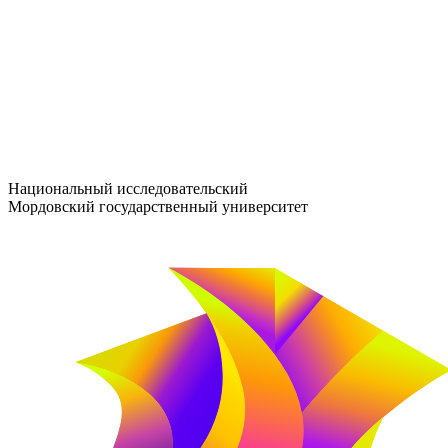
entrance-exam@adm.mrsu.ru
+7 (800) 222-13-77
© 1998–2026 МГУ им. Н.П. ОГАРЁВА
При использовании материалов сайта ссылка на источник обяз
Национальный исследовательский
Мордовский государственный университет