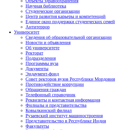
Объекты здравоохранения
Научная библиотека
Студенческие организации
Центр развития карьеры и компетенций
Единое окно поддержки студенческих семей
Антитеррор
Университет
Сведения об образовательной организации
Новости и объявления
Об университете
Ректорат
Подразделения
Программы вуза
Документы
Эндаумент-фонд
Совет ректоров вузов Республики Мордовия
Противодействие коррупции
Обращения граждан
Телефонный справочник
Реквизиты и контактная информация
Филиалы и представительства
Ковылкинский филиал
Рузаевский институт машиностроения
Представительство в Республике Индия
Факультеты