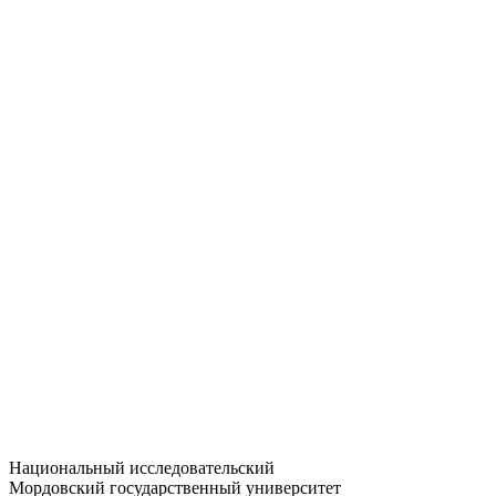
Статистика приёма
Большевистская ул., 68/1
dep-general@adm.mrsu.ru
+7 (8342) 24-37-32
Приёмная комиссия
Полежаева ул., 44
entrance-exam@adm.mrsu.ru
+7 (800) 222-13-77
© 1998–2026 МГУ им. Н.П. ОГАРЁВА
При использовании материалов сайта ссылка на источник
обязательна
Национальный исследовательский
Мордовский государственный университет