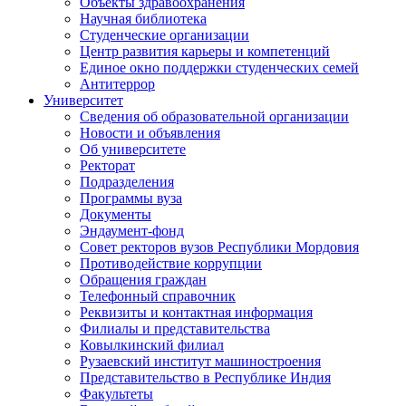
Объекты здравоохранения
Научная библиотека
Студенческие организации
Центр развития карьеры и компетенций
Единое окно поддержки студенческих семей
Антитеррор
Университет
Сведения об образовательной организации
Новости и объявления
Об университете
Ректорат
Подразделения
Программы вуза
Документы
Эндаумент-фонд
Совет ректоров вузов Республики Мордовия
Противодействие коррупции
Обращения граждан
Телефонный справочник
Реквизиты и контактная информация
Филиалы и представительства
Ковылкинский филиал
Рузаевский институт машиностроения
Представительство в Республике Индия
Факультеты