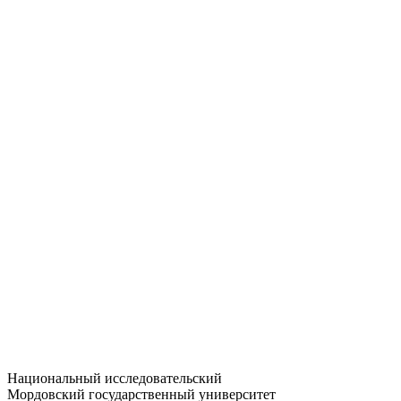
Статистика приёма
Большевистская ул., 68/1
dep-general@adm.mrsu.ru
+7 (8342) 24-37-32
Приёмная комиссия
Полежаева ул., 44
entrance-exam@adm.mrsu.ru
+7 (800) 222-13-77
© 1998–2026 МГУ им. Н.П. ОГАРЁВА
При использовании материалов сайта ссылка на источник
обязательна
Национальный исследовательский
Мордовский государственный университет