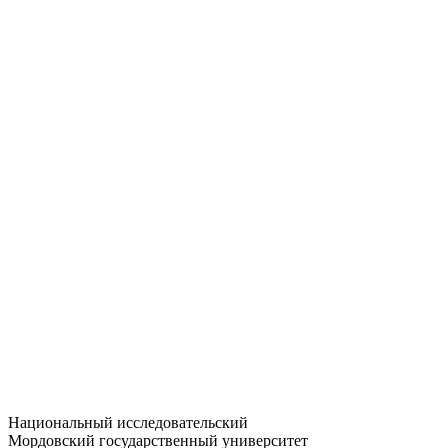
Статистика приёма
Большевистская ул., 68/1
dep-general@adm.mrsu.ru
+7 (8342) 24-37-32
Приёмная комиссия
Полежаева ул., 44
entrance-exam@adm.mrsu.ru
+7 (800) 222-13-77
© 1998–2026 МГУ им. Н.П. ОГАРЁВА
При использовании материалов сайта ссылка на источник
обязательна
Национальный исследовательский
Мордовский государственный университет