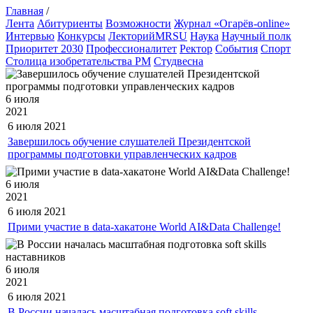
Главная
/
Лента
Абитуриенты
Возможности
Журнал «Огарёв-online»
Интервью
Конкурсы
ЛекторийMRSU
Наука
Научный полк
Приоритет 2030
Профессионалитет
Ректор
События
Спорт
Столица изобретательства РМ
Студвесна
6 июля
2021
6 июля
2021
Завершилось обучение слушателей Президентской
программы подготовки управленческих кадров
6 июля
2021
6 июля
2021
Прими участие в data-хакатоне World AI&Data Challenge!
6 июля
2021
6 июля
2021
В России началась масштабная подготовка soft skills