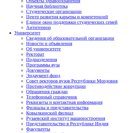
Объекты здравоохранения
Научная библиотека
Студенческие организации
Центр развития карьеры и компетенций
Единое окно поддержки студенческих семей
Антитеррор
Университет
Сведения об образовательной организации
Новости и объявления
Об университете
Ректорат
Подразделения
Программы вуза
Документы
Эндаумент-фонд
Совет ректоров вузов Республики Мордовия
Противодействие коррупции
Обращения граждан
Телефонный справочник
Реквизиты и контактная информация
Филиалы и представительства
Ковылкинский филиал
Рузаевский институт машиностроения
Представительство в Республике Индия
Факультеты