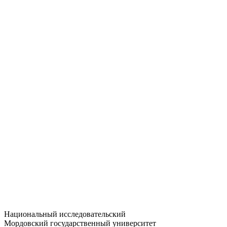
Статистика приёма
Большевистская ул., 68/1
dep-general@adm.mrsu.ru
+7 (8342) 24-37-32
Приёмная комиссия
Полежаева ул., 44
entrance-exam@adm.mrsu.ru
+7 (800) 222-13-77
© 1998–2026 МГУ им. Н.П. ОГАРЁВА
При использовании материалов сайта ссылка на источник
обязательна
Национальный исследовательский
Мордовский государственный университет