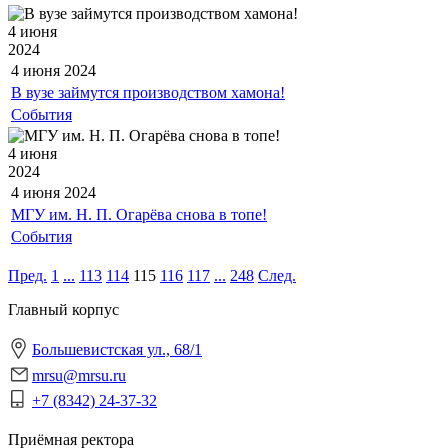
4 июня
2024
4 июня
2024
В вузе займутся производством хамона!
События
4 июня
2024
4 июня
2024
МГУ им. Н. П. Огарёва снова в топе!
События
Пред.
1
...
113
114
115
116
117
...
248
След.
Главный корпус
Большевистская ул., 68/1
mrsu@mrsu.ru
+7 (8342) 24-37-32
Приёмная ректора