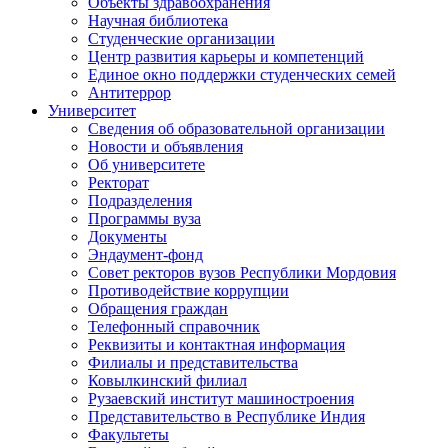
Объекты здравоохранения
Научная библиотека
Студенческие организации
Центр развития карьеры и компетенций
Единое окно поддержки студенческих семей
Антитеррор
Университет
Сведения об образовательной организации
Новости и объявления
Об университете
Ректорат
Подразделения
Программы вуза
Документы
Эндаумент-фонд
Совет ректоров вузов Республики Мордовия
Противодействие коррупции
Обращения граждан
Телефонный справочник
Реквизиты и контактная информация
Филиалы и представительства
Ковылкинский филиал
Рузаевский институт машиностроения
Представительство в Республике Индия
Факультеты