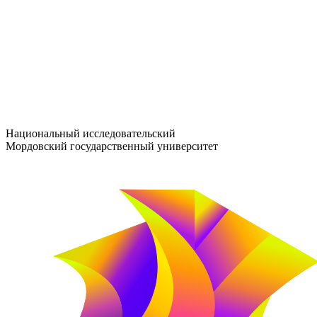
entrance-exam@adm.mrsu.ru
+7 (800) 222-13-77
© 1998–2026 МГУ им. Н.П. ОГАРЁВА
При использовании материалов сайта ссылка на источник обяз
Национальный исследовательский
Мордовский государственный университет