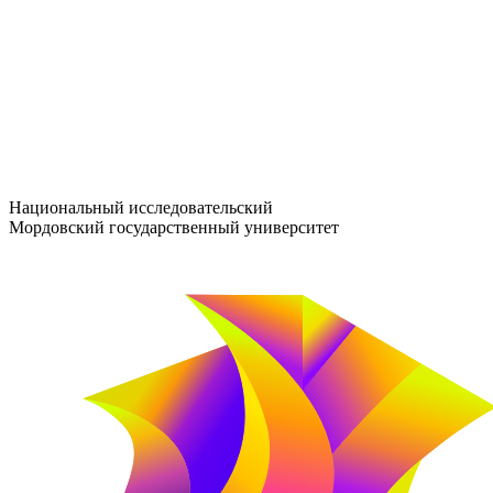
entrance-exam@adm.mrsu.ru
+7 (800) 222-13-77
© 1998–2026 МГУ им. Н.П. ОГАРЁВА
При использовании материалов сайта ссылка на источник обяз
Национальный исследовательский
Мордовский государственный университет