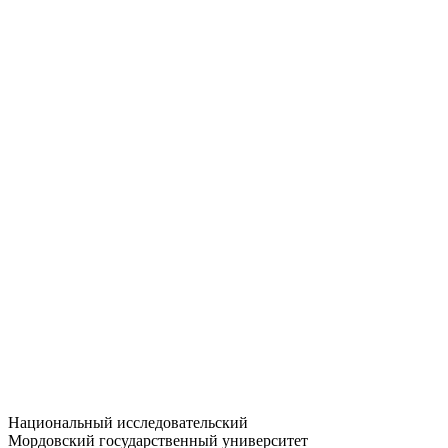
Статистика приёма
Большевистская ул., 68/1
dep-general@adm.mrsu.ru
+7 (8342) 24-37-32
Приёмная комиссия
Полежаева ул., 44
entrance-exam@adm.mrsu.ru
+7 (800) 222-13-77
© 1998–2026 МГУ им. Н.П. ОГАРЁВА
При использовании материалов сайта ссылка на источник
обязательна
Национальный исследовательский
Мордовский государственный университет