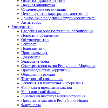
Объекты здравоохранения
Научная библиотека
Студенческие организации
Центр развития карьеры и компетенций
Единое окно поддержки студенческих семей
Антитеррор
Университет
Сведения об образовательной организации
Новости и объявления
Об университете
Ректорат
Подразделения
Программы вуза
Документы
Эндаумент-фонд
Совет ректоров вузов Республики Мордовия
Противодействие коррупции
Обращения граждан
Телефонный справочник
Реквизиты и контактная информация
Филиалы и представительства
Ковылкинский филиал
Рузаевский институт машиностроения
Представительство в Республике Индия
Факультеты