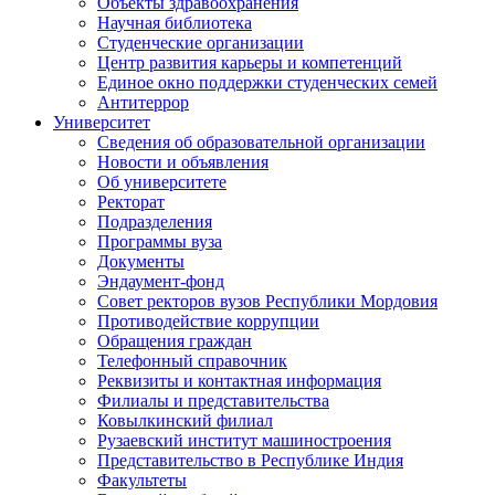
Объекты здравоохранения
Научная библиотека
Студенческие организации
Центр развития карьеры и компетенций
Единое окно поддержки студенческих семей
Антитеррор
Университет
Сведения об образовательной организации
Новости и объявления
Об университете
Ректорат
Подразделения
Программы вуза
Документы
Эндаумент-фонд
Совет ректоров вузов Республики Мордовия
Противодействие коррупции
Обращения граждан
Телефонный справочник
Реквизиты и контактная информация
Филиалы и представительства
Ковылкинский филиал
Рузаевский институт машиностроения
Представительство в Республике Индия
Факультеты