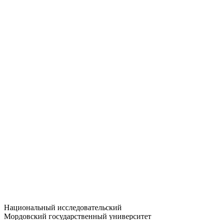
Статистика приёма
Большевистская ул., 68/1
dep-general@adm.mrsu.ru
+7 (8342) 24-37-32
Приёмная комиссия
Полежаева ул., 44
entrance-exam@adm.mrsu.ru
+7 (800) 222-13-77
© 1998–2026 МГУ им. Н.П. ОГАРЁВА
При использовании материалов сайта ссылка на источник
обязательна
Национальный исследовательский
Мордовский государственный университет